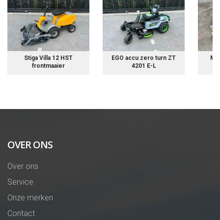
Stiga Villa 12 HST
EGO accu zero turn ZT
Mat
frontmaaier
4201 E-L
OVER ONS
Over ons
Service
Onze merken
Contact