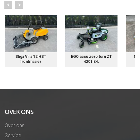
Stiga Villa 12 HST
EGO accu zero turn ZT
Mat
frontmaaier
4201 E-L
OVER ONS
Over ons
Service