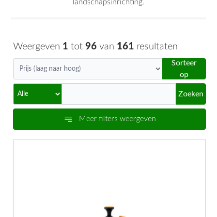
landschapsinrichting.
Weergeven
1
tot
96
van
161
resultaten
Sorteer
op
Zoeken
Meer filters weergeven