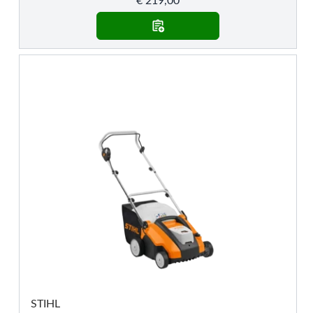
€
219,00
STIHL