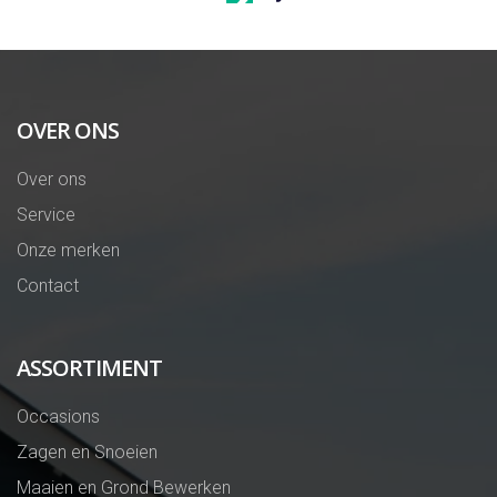
OVER ONS
Over ons
Service
Onze merken
Contact
ASSORTIMENT
Occasions
Zagen en Snoeien
Maaien en Grond Bewerken