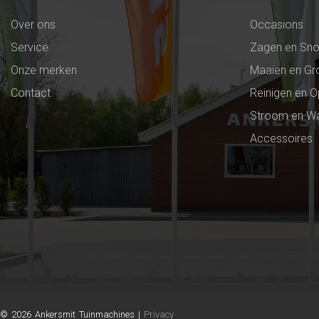
Over ons
Occasions
Service
Zagen en Sno
Onze merken
Maaien en Gr
Contact
Reinigen en 
Stroom en Wa
Accessoires
© 2026 Ankersmit Tuinmachines |
Privacy