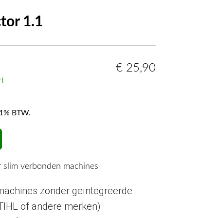
tor 1.1
€
25,90
rt
f 21% BTW.
r slim verbonden machines
machines zonder geïntegreerde
STIHL of andere merken)