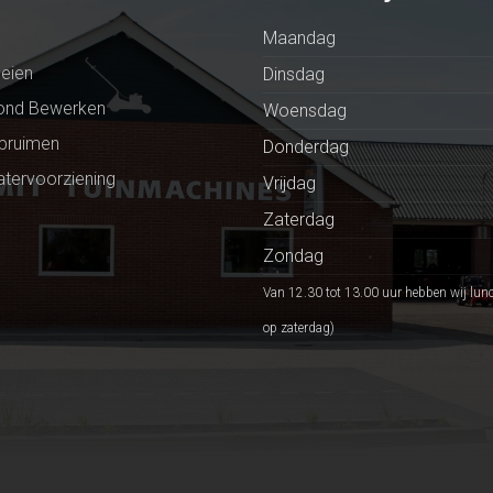
Maandag
eien
Dinsdag
ond Bewerken
Woensdag
Opruimen
Donderdag
tervoorziening
Vrijdag
Zaterdag
Zondag
Van 12.30 tot 13.00 uur hebben wij lun
op zaterdag)