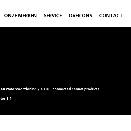
ONZE MERKEN
SERVICE
OVER ONS
CONTACT
 en Watervoorziening
/
STIHL connected / smart products
tor 1.1