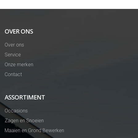
OVER ONS
Over ons
Service
Onze merken
Contact
ASSORTIMENT
Occasions
Zagen en Snoeien
Maaien en Grond Bewerken