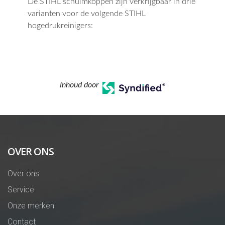
De STIHL schuimkoppen zijn verkrijgbaar in drie
varianten voor de volgende STIHL
hogedrukreinigers:
Inhoud door
OVER ONS
Over ons
Service
Onze merken
Contact