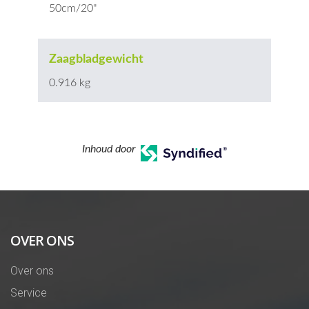
50cm/20"
Zaagbladgewicht
0.916 kg
Inhoud door
OVER ONS
Over ons
Service