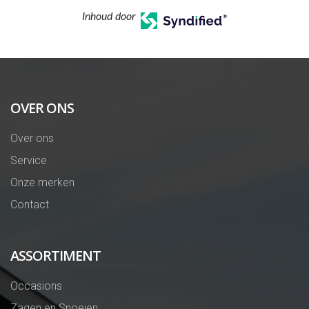
Inhoud door
OVER ONS
Over ons
Service
Onze merken
Contact
ASSORTIMENT
Occasions
Zagen en Snoeien