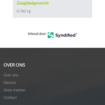
Zaagbladgewicht
0.782 kg
Inhoud door
OVER ONS
Over ons
Service
Onze merken
Contact