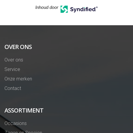
Inhoud door
OVER ONS
Over ons
Service
Onze merken
Contact
ASSORTIMENT
Occasions
Zagen en Snoeien