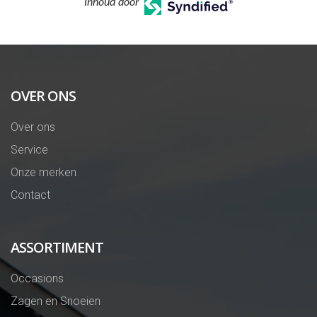
Inhoud door
OVER ONS
Over ons
Service
Onze merken
Contact
ASSORTIMENT
Occasions
Zagen en Snoeien