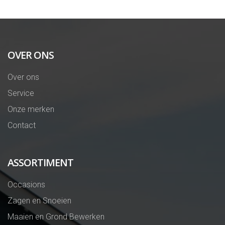
OVER ONS
Over ons
Service
Onze merken
Contact
ASSORTIMENT
Occasions
Zagen en Snoeien
Maaien en Grond Bewerken