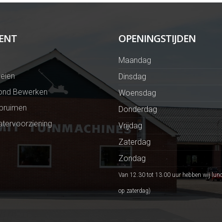
ENT
OPENINGSTIJDEN
Maandag
eien
Dinsdag
ond Bewerken
Woensdag
Opruimen
Donderdag
tervoorziening
Vrijdag
Zaterdag
Zondag
Van 12.30 tot 13.00 uur hebben wij lun
op zaterdag)