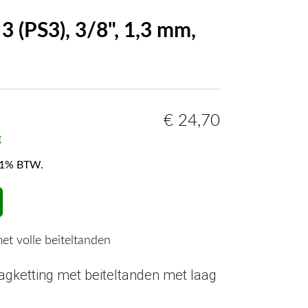
3 (PS3), 3/8", 1,3 mm,
€
24,70
g
f 21% BTW.
et volle beiteltanden
agketting met beiteltanden met laag