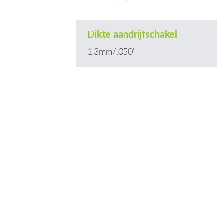
Dikte aandrijfschakel
1,3mm/.050"