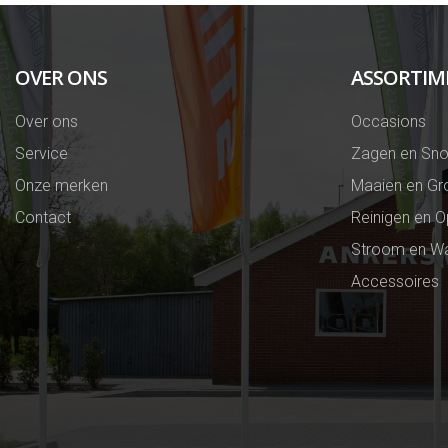
OVER ONS
ASSORTIM
Over ons
Occasions
Service
Zagen en Sno
Onze merken
Maaien en Gr
Contact
Reinigen en 
Stroom en Wa
Accessoires