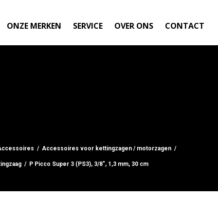
ONZE MERKEN
SERVICE
OVER ONS
CONTACT
Accessoires
/
Accessoires voor kettingzagen / motorzagen
/
tingzaag
/ P Picco Super 3 (PS3), 3/8", 1,3 mm, 30 cm