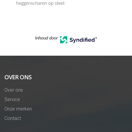
heggenscharen op steel:
Inhoud door
OVER ONS
Over ons
Service
Onze merken
Contact