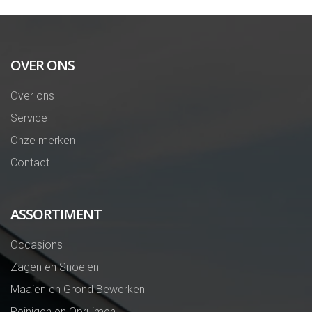
OVER ONS
Over ons
Service
Onze merken
Contact
ASSORTIMENT
Occasions
Zagen en Snoeien
Maaien en Grond Bewerken
Reinigen en Opruimen