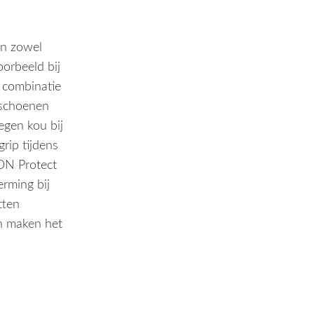
n zowel
oorbeeld bij
 combinatie
dschoenen
gen kou bij
rip tijdens
ON Protect
rming bij
tten
n maken het