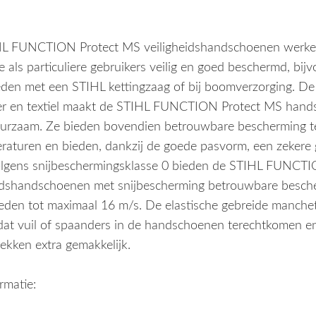
HL FUNCTION Protect MS veiligheidshandschoenen werke
e als particuliere gebruikers veilig en goed beschermd, bijv
en met een STIHL kettingzaag of bij boomverzorging. De
er en textiel maakt de STIHL FUNCTION Protect MS han
uurzaam. Ze bieden bovendien betrouwbare bescherming te
raturen en bieden, dankzij de goede pasvorm, een zekere g
olgens snijbeschermingsklasse 0 bieden de STIHL FUNCTI
idshandschoenen met snijbescherming betrouwbare besche
heden tot maximaal 16 m/s. De elastische gebreide manche
at vuil of spaanders in de handschoenen terechtkomen e
rekken extra gemakkelijk.
rmatie: