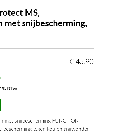
otect MS,
 met snijbescherming,
€
45,90
en
f 21% BTW.
en met snijbescherming FUNCTION
e bescherming tegen kou en snijwonden