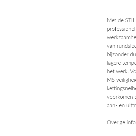
Met de STI
professionel
werkzaamhed
van rundsle
bijzonder d
lagere tempe
het werk. V
MS veilighe
kettingsnel
voorkomen d
aan- en uitt
Overige info