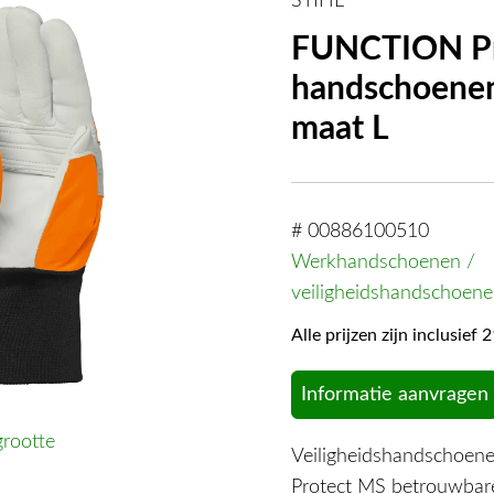
STIHL
FUNCTION Pr
handschoenen
maat L
# 00886100510
Werkhandschoenen /
veiligheidshandschoen
Alle prijzen zijn inclusie
Informatie aanvragen
grootte
Veiligheidshandschoen
Protect MS betrouwbar