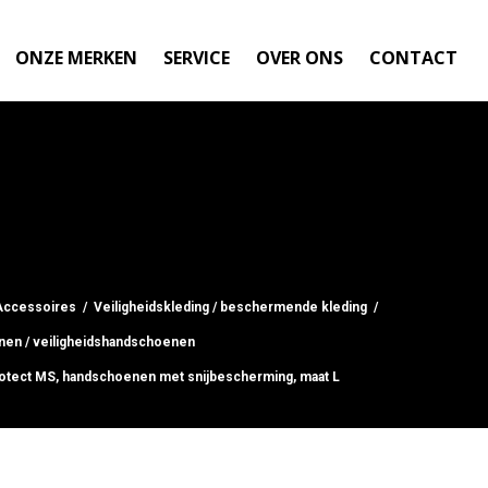
ONZE MERKEN
SERVICE
OVER ONS
CONTACT
Accessoires
/
Veiligheidskleding / beschermende kleding
/
en / veiligheidshandschoenen
tect MS, handschoenen met snijbescherming, maat L