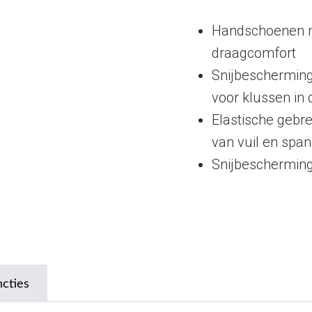
Handschoenen m
draagcomfort
Snijbescherming
voor klussen in
Elastische gebr
van vuil en spa
Snijbescherming
ncties