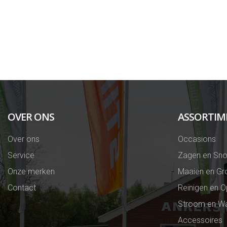
OVER ONS
ASSORTIM
Over ons
Occasions
Service
Zagen en Sno
Onze merken
Maaien en Gr
Contact
Reinigen en 
Stroom en Wa
Accessoires