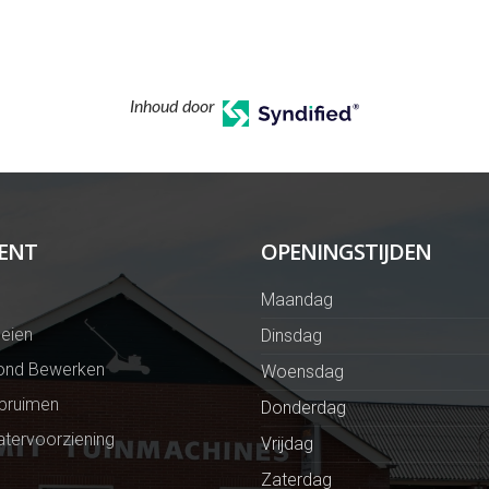
Inhoud door
ENT
OPENINGSTIJDEN
Maandag
eien
Dinsdag
ond Bewerken
Woensdag
Opruimen
Donderdag
tervoorziening
Vrijdag
Zaterdag