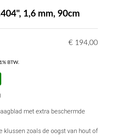
.404", 1,6 mm, 90cm
€
194,00
f 21% BTW.
d
zaagblad met extra beschermde
e klussen zoals de oogst van hout of