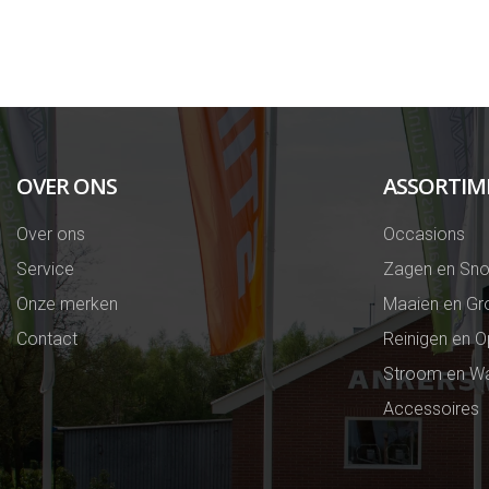
OVER ONS
ASSORTIM
Over ons
Occasions
Service
Zagen en Sno
Onze merken
Maaien en Gr
Contact
Reinigen en 
Stroom en Wa
Accessoires