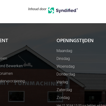
Inhoud door
ENT
OPENINGSTIJDEN
Maandag
eien
Dinsdag
ond Bewerken
Woensdag
Opruimen
Donderdag
tervoorziening
Vrijdag
Zaterdag
Zondag
Van 12.30 tot 13.00 uur hebben wij lun