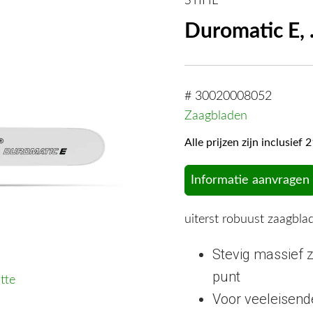
STIHL
Duromatic E, 
# 30020008052
Zaagbladen
Alle prijzen zijn inclusie
Informatie aanvragen
uiterst robuust zaagbla
Stevig massief 
punt
tte
Voor veeleisend