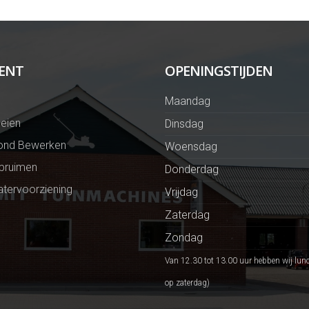
ENT
OPENINGSTIJDEN
Maandag
eien
Dinsdag
ond Bewerken
Woensdag
Opruimen
Donderdag
tervoorziening
Vrijdag
Zaterdag
Zondag
Van 12.30 tot 13.00 uur hebben wij lun
op zaterdag)