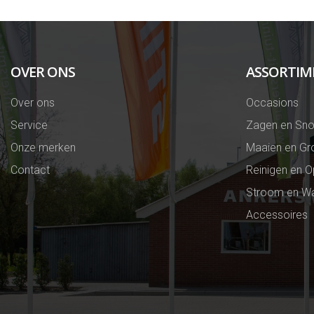
OVER ONS
ASSORTIM
Over ons
Occasions
Service
Zagen en Sno
Onze merken
Maaien en Gr
Contact
Reinigen en 
Stroom en Wa
Accessoires