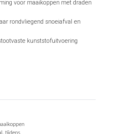
rming voor maaikoppen met draden
ar rondvliegend snoeiafval en
tootvaste kunststofuitvoering
maaikoppen
, tijdens