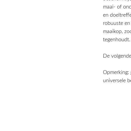
maai- of on
en doeltref
robuuste en 
maaikop, zod
tegenhoudt.
De volgende
Opmerking: 
universele 