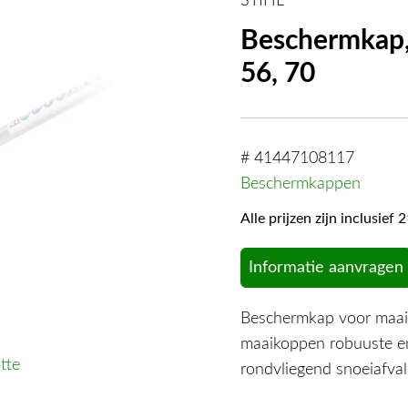
STIHL
Beschermkap,
56, 70
# 41447108117
Beschermkappen
Alle prijzen zijn inclusie
Informatie aanvragen
Beschermkap voor maai
maaikoppen robuuste en
tte
rondvliegend snoeiafval