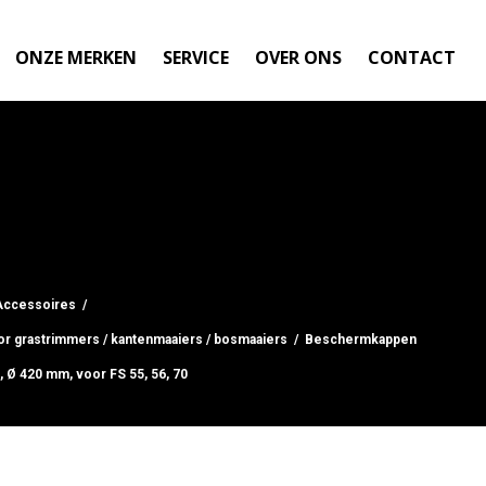
ONZE MERKEN
SERVICE
OVER ONS
CONTACT
Accessoires
/
r grastrimmers / kantenmaaiers / bosmaaiers
/
Beschermkappen
Ø 420 mm, voor FS 55, 56, 70