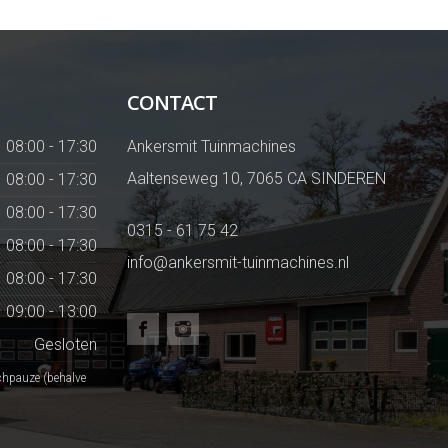
CONTACT
08:00 - 17:30
Ankersmit Tuinmachines
Aaltenseweg 10, 7065 CA SINDEREN
08:00 - 17:30
08:00 - 17:30
0315 - 61 75 42
08:00 - 17:30
info@ankersmit-tuinmachines.nl
08:00 - 17:30
09:00 - 13:00
Gesloten
chpauze (behalve