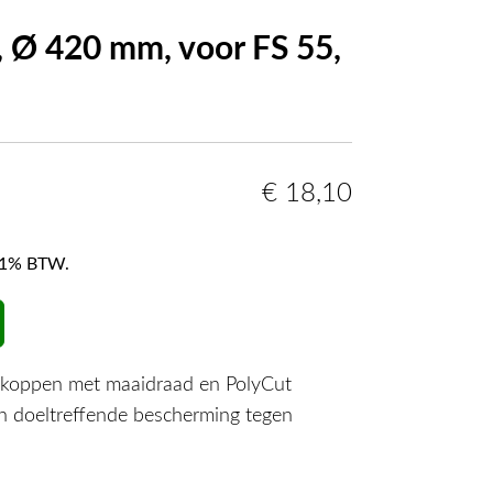
 Ø 420 mm, voor FS 55,
€
18,10
f 21% BTW.
koppen met maaidraad en PolyCut
 doeltreffende bescherming tegen