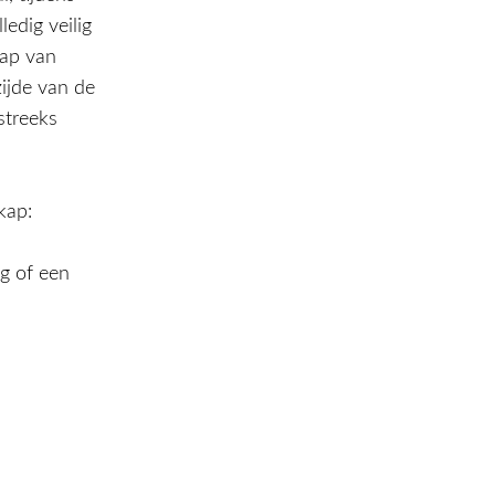
edig veilig
kap van
zijde van de
streeks
kap:
g of een