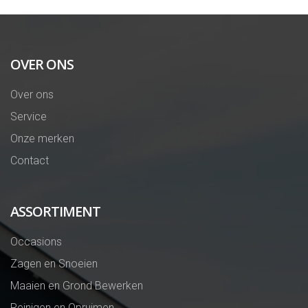
OVER ONS
Over ons
Service
Onze merken
Contact
ASSORTIMENT
Occasions
Zagen en Snoeien
Maaien en Grond Bewerken
Reinigen en Opruimen