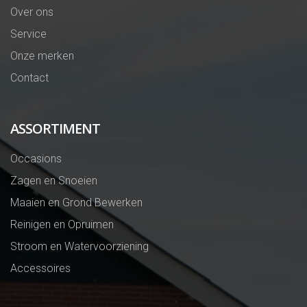
Over ons
Service
Onze merken
Contact
ASSORTIMENT
Occasions
Zagen en Snoeien
Maaien en Grond Bewerken
Reinigen en Opruimen
Stroom en Watervoorziening
Accessoires