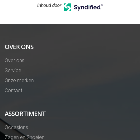
Inhoud door
OVER ONS
Over ons
Service
Onze merken
Contact
ASSORTIMENT
Occasions
Zagen en Snoeien