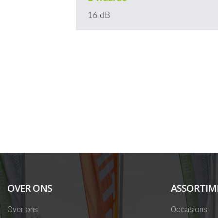
16 dB
OVER ONS
ASSORTIM
Over ons
Occasions