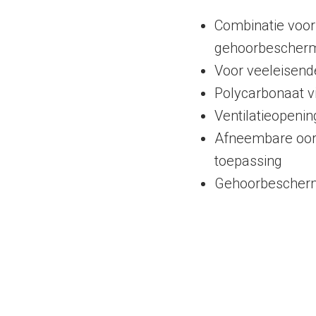
Combinatie voor
gehoorbescherm
Voor veeleisend
Polycarbonaat vi
Ventilatieopeni
Afneembare oork
toepassing
Gehoorbescherm