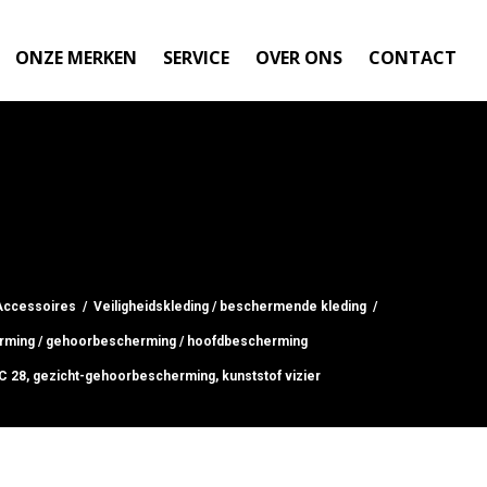
ONZE MERKEN
SERVICE
OVER ONS
CONTACT
Accessoires
/
Veiligheidskleding / beschermende kleding
/
rming / gehoorbescherming / hoofdbescherming
8, gezicht-gehoorbescherming, kunststof vizier