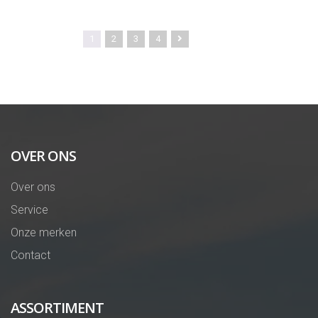
1
2
3
4
OVER ONS
Over ons
Service
Onze merken
Contact
ASSORTIMENT