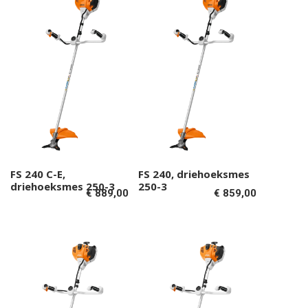
FS 240 C-E,
FS 240, driehoeksmes
Toevoegen aan
Toevoegen aan
driehoeksmes 250-3
250-3
€
889,00
€
859,00
winkelwagen
winkelwagen