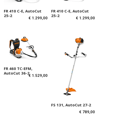
FR 410 C-E, AutoCut
FR 410 C-E, AutoCut
Toevoegen aan
Toevoegen aan
25-2
25-2
€
1.299,00
€
1.299,00
winkelwagen
winkelwagen
FR 460 TC-EFM,
Toevoegen aan
AutoCut 36-2
€
1.529,00
winkelwagen
FS 131, AutoCut 27-2
Toevoegen aan
€
789,00
winkelwagen