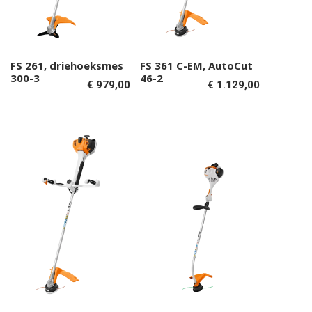
FS 261, driehoeksmes
FS 361 C-EM, AutoCut
Toevoegen aan
Toevoegen aan
300-3
46-2
€
979,00
€
1.129,00
winkelwagen
winkelwagen