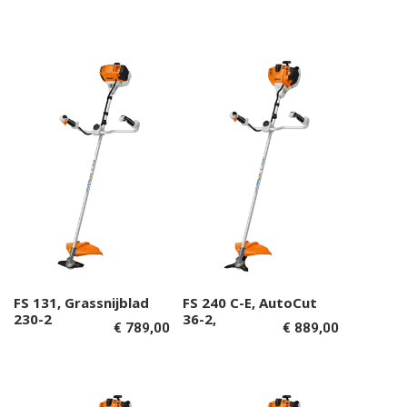
FS 131, Grassnijblad
FS 240 C-E, AutoCut
Toevoegen aan
Toevoegen aan
230-2
36-2,
€
789,00
€
889,00
winkelwagen
winkelwagen