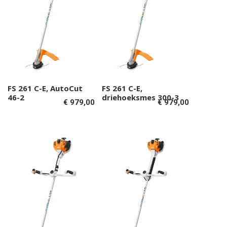
FS 261 C-E, AutoCut
FS 261 C-E,
Toevoegen aan
Toevoegen aan
46-2
driehoeksmes 300-3
€
979,00
€
979,00
winkelwagen
winkelwagen