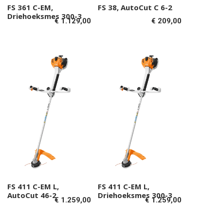
FS 361 C-EM,
FS 38, AutoCut C 6-2
Toevoegen aan
Toevoegen aan
Driehoeksmes 300-3
€
1.129,00
€
209,00
winkelwagen
winkelwagen
FS 411 C-EM L,
FS 411 C-EM L,
Toevoegen aan
Toevoegen aan
AutoCut 46-2
Driehoeksmes 300-3
€
1.259,00
€
1.259,00
winkelwagen
winkelwagen