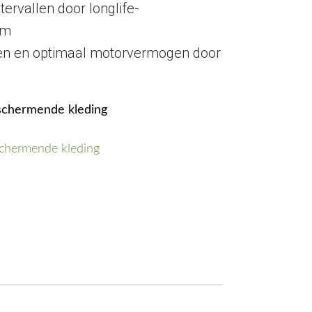
tervallen door longlife-
em
ten en optimaal motorvermogen door
eschermende kleding
schermende kleding