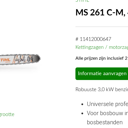
STIHL
MS 261 C-M, 4
# 11412000647
Kettingzagen / motorza
Alle prijzen zijn inclusie
Informatie aanvragen
Robuuste 3,0 kW benzi
Universele prof
Voor bosbouw in
grootte
bosbestanden