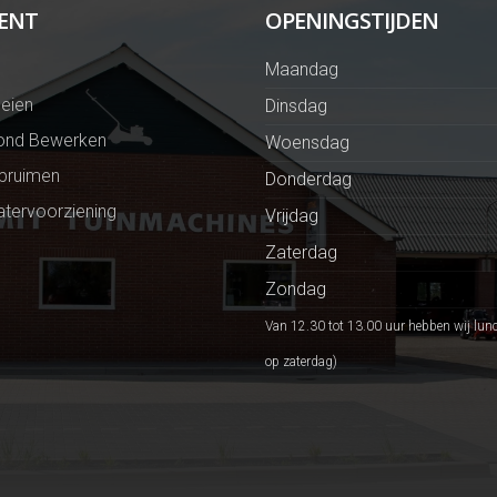
ENT
OPENINGSTIJDEN
Maandag
eien
Dinsdag
ond Bewerken
Woensdag
Opruimen
Donderdag
tervoorziening
Vrijdag
Zaterdag
Zondag
Van 12.30 tot 13.00 uur hebben wij lun
op zaterdag)