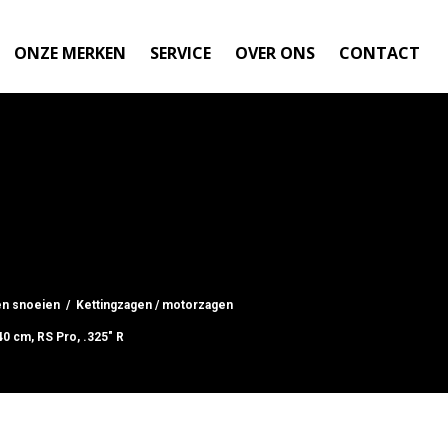
ONZE MERKEN
SERVICE
OVER ONS
CONTACT
en snoeien
/
Kettingzagen / motorzagen
0 cm, RS Pro, .325" R