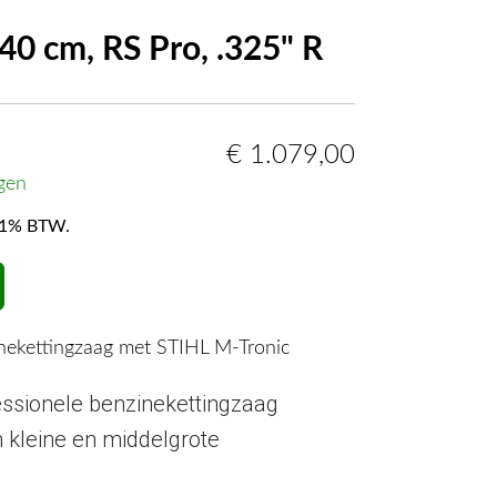
0 cm, RS Pro, .325" R
€
1.079,00
gen
f 21% BTW.
nekettingzaag met STIHL M-Tronic
essionele benzinekettingzaag
 kleine en middelgrote