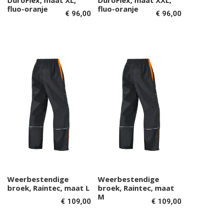
DuroFlex, maat XL,
DuroFlex, maat XXL,
winkelwagen
winkelwagen
fluo-oranje
fluo-oranje
€
96,00
€
96,00
Weerbestendige
Weerbestendige
Toevoegen aan
Toevoegen aan
broek, Raintec, maat L
broek, Raintec, maat
winkelwagen
winkelwagen
M
€
109,00
€
109,00