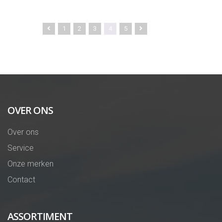
1
2
3
4
5
OVER ONS
Over ons
Service
Onze merken
Contact
ASSORTIMENT