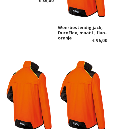
€
36,00
Weerbestendig jack,
Toevoegen aan
DuroFlex, maat L, fluo-
winkelwagen
oranje
€
96,00